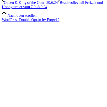
Queen & King of the Court 29.6.24
Beachvolleyball Freizeit und
Hobbyturnier vom 7.9.-8.9.24
Nach oben scrollen
WordPress Double Opt-in by Forge12