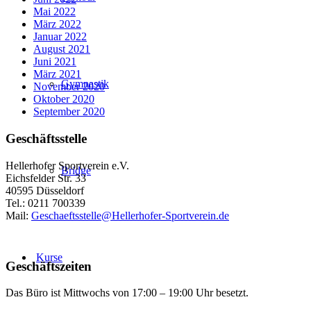
Mai 2022
März 2022
Januar 2022
August 2021
Juni 2021
März 2021
Gymnastik
November 2020
Oktober 2020
September 2020
Geschäftsstelle
Hellerhofer Sportverein e.V.
Bridge
Eichsfelder Str. 33
40595 Düsseldorf
Tel.: 0211 700339
Mail:
Geschaeftsstelle@Hellerhofer-Sportverein.de
Kurse
Geschäftszeiten
Das Büro ist Mittwochs von 17:00 – 19:00 Uhr besetzt.