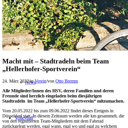
Verein
Alle Sportarten im Überblick
Macht mit – Stadtradeln beim Team
„Hellerhofer-Sportverein“
24. März 2022
/
in
Verein
/
von
Otto Bremm
News
Alle Mitglieder/Innen des HSV, deren Familien und deren
Freunde sind herzlich eingeladen beim diesjährigen
Stadtradeln
im Team „Hellerhofer-Sportverein“ mitzumachen.
Vom 20.05.2022 bis zum 09.06.2022 findet dieses Ereignis in
Düsseldorf statt. In diesem Zeitraum werden alle km gesammelt, die
Volleyball
von den registrierten Team-Mitgliedern mit dem Fahrrad
zurückgelegt werden, egal wann, egal wo und egal zu welchem