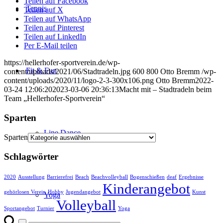
Teilen auf Facebook
Tennis
Teilen auf X
Teilen auf WhatsApp
Teilen auf Pinterest
Teilen auf LinkedIn
Per E-Mail teilen
https://hellerhofer-sportverein.de/wp-
Fit & Fun
content/uploads/2021/06/Stadtradeln.jpg
600
800
Otto Bremm
/wp-
content/uploads/2020/11/logo-2-3-300x106.png
Otto Bremm
2022-
03-24 12:06:20
2023-03-06 20:36:13
Macht mit – Stadtradeln beim
Team „Hellerhofer-Sportverein“
Sparten
Line Dance
Sparten
Schlagwörter
2020
Ausstellung
Barrierefrei
Beach
Beachvolleyball
Bogenschießen
deaf
Ergebnisse
Kinderangebot
gehörlosen Verein
Hobby
Jugendangebot
Kunst
Yoga
Volleyball
Sportangebot
Turnier
Yoga