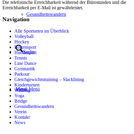
Die telefonische Erreichbarkeit während der Bürostunden und die
Erreichbarkeit per E-Mail ist gewährleistet.
Gesundheitswandern
Navigation
Alle Sportarten im Überblick
Volleyball
Hockey
Bogensport
Suche
Hundesport
Tennis
Line Dance
Gymnastik
Parkour
Gleichgewichtstraining – Slacklining
Kinderturnen
Menü
Menü
Walking
Yoga
Bridge
Gesundheitswandern
Verein
Kontakt
News