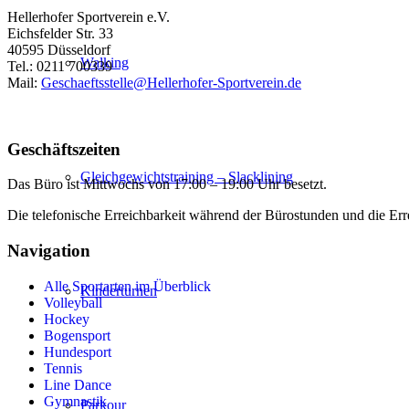
Hellerhofer Sportverein e.V.
Eichsfelder Str. 33
40595 Düsseldorf
Walking
Tel.: 0211 700339
Mail:
Geschaeftsstelle@Hellerhofer-Sportverein.de
Geschäftszeiten
Gleichgewichtstraining – Slacklining
Das Büro ist Mittwochs von 17:00 – 19:00 Uhr besetzt.
Die telefonische Erreichbarkeit während der Bürostunden und die Errei
Navigation
Alle Sportarten im Überblick
Kinderturnen
Volleyball
Hockey
Bogensport
Hundesport
Tennis
Line Dance
Gymnastik
Parkour