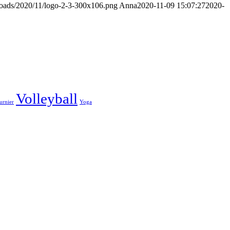
loads/2020/11/logo-2-3-300x106.png
Anna
2020-11-09 15:07:27
2020-
Volleyball
urnier
Yoga