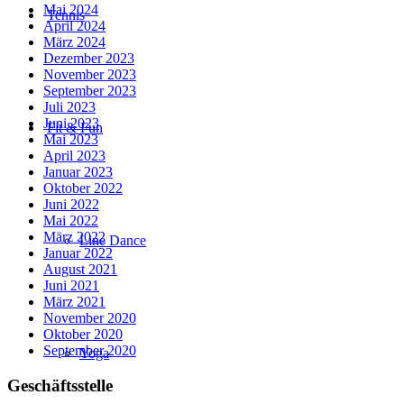
Mai 2024
Tennis
April 2024
März 2024
Dezember 2023
November 2023
September 2023
Juli 2023
Juni 2023
Fit & Fun
Mai 2023
April 2023
Januar 2023
Oktober 2022
Juni 2022
Mai 2022
März 2022
Line Dance
Januar 2022
August 2021
Juni 2021
März 2021
November 2020
Oktober 2020
September 2020
Yoga
Geschäftsstelle