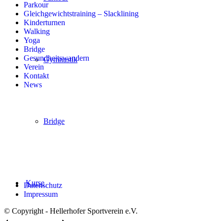
Parkour
Gleichgewichtstraining – Slacklining
Kinderturnen
Walking
Yoga
Bridge
Gesundheitswandern
Gymnastik
Verein
Kontakt
News
Bridge
Kurse
Datenschutz
Impressum
© Copyright - Hellerhofer Sportverein e.V.