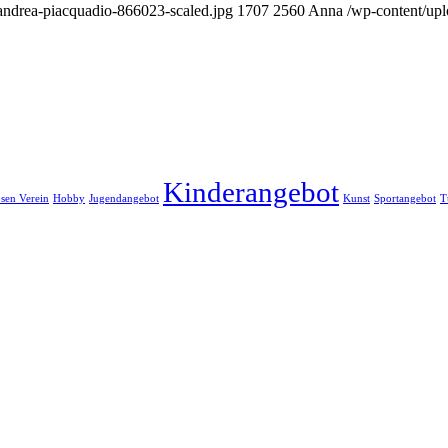
s-andrea-piacquadio-866023-scaled.jpg
1707
2560
Anna
/wp-content/up
Kinderangebot
sen Verein
Hobby
Jugendangebot
Kunst
Sportangebot
T