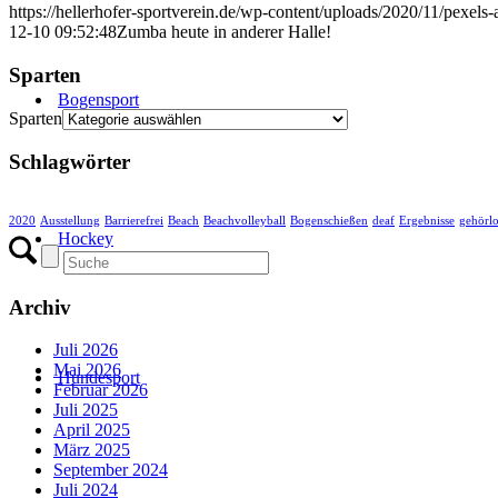
https://hellerhofer-sportverein.de/wp-content/uploads/2020/11/pexel
12-10 09:52:48
Zumba heute in anderer Halle!
Sparten
Bogensport
Sparten
Schlagwörter
2020
Ausstellung
Barrierefrei
Beach
Beachvolleyball
Bogenschießen
deaf
Ergebnisse
gehörlo
Hockey
Archiv
Juli 2026
Mai 2026
Hundesport
Februar 2026
Juli 2025
April 2025
März 2025
September 2024
Juli 2024