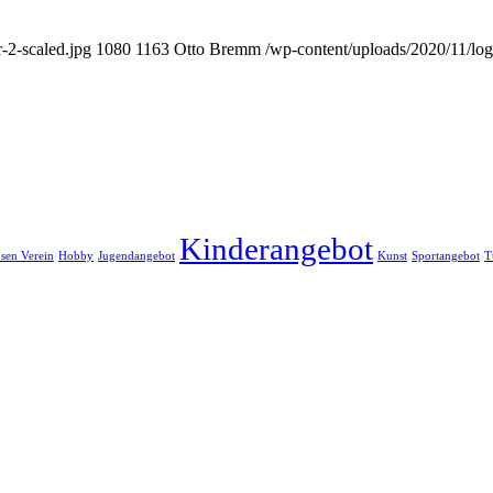
r-2-scaled.jpg
1080
1163
Otto Bremm
/wp-content/uploads/2020/11/lo
Kinderangebot
sen Verein
Hobby
Jugendangebot
Kunst
Sportangebot
T