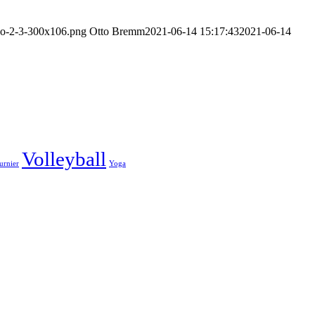
go-2-3-300x106.png
Otto Bremm
2021-06-14 15:17:43
2021-06-14
Volleyball
urnier
Yoga