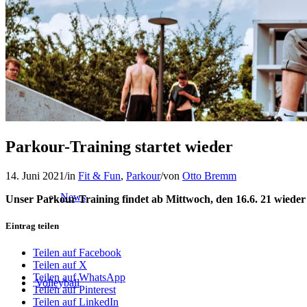
Verein
Alle Sportarten im Überblick
Parkour-Training startet wieder
14. Juni 2021
/
in
Fit & Fun
,
Parkour
/
von
Otto Bremm
News
Unser Parkour Training findet ab Mittwoch, den 16.6. 21 wieder 
Eintrag teilen
Teilen auf Facebook
Teilen auf X
Teilen auf WhatsApp
Volleyball
Teilen auf Pinterest
Teilen auf LinkedIn