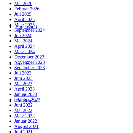
Mai 2026
Februar 2026
Juli 2025
April 2025
März 2025
Bogensport
September 2024
Juli 2024
Mai 2024
April 2024
März 2024
Dezember 2023
November 2023
Hockey
September 2023
Juli 2023
Juni 2023
Mai 2023
April 2023
Januar 2023
Oktober 2022
Hundesport
Juni 2022
Mai 2022
März 2022
Januar 2022
August 2021
Juni 2021