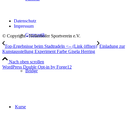
Datenschutz
Impressum
Gymnastik
© Copyright - Hellerhofer Sportverein e.V.
Top-Ergebnisse beim Stadtradeln <-- (Link öffnen)
Einladung zur
Kunstausstellung Experiment Farbe Gisela Herring
Nach oben scrollen
WordPress Double Opt-in by Forge12
Bridge
Kurse