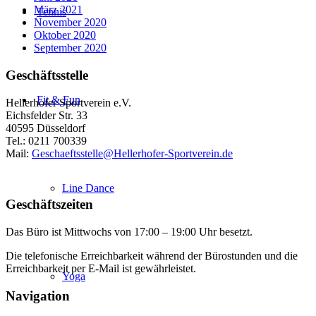
März 2021
Tennis
November 2020
Oktober 2020
September 2020
Geschäftsstelle
Fit & Fun
Hellerhofer Sportverein e.V.
Eichsfelder Str. 33
40595 Düsseldorf
Tel.: 0211 700339
Mail:
Geschaeftsstelle@Hellerhofer-Sportverein.de
Line Dance
Geschäftszeiten
Das Büro ist Mittwochs von 17:00 – 19:00 Uhr besetzt.
Die telefonische Erreichbarkeit während der Bürostunden und die
Erreichbarkeit per E-Mail ist gewährleistet.
Yoga
Navigation