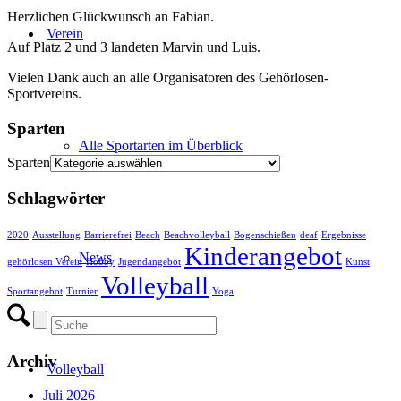
Herzlichen Glückwunsch an Fabian.
Verein
Auf Platz 2 und 3 landeten Marvin und Luis.
Vielen Dank auch an alle Organisatoren des Gehörlosen-
Sportvereins.
Sparten
Alle Sportarten im Überblick
Sparten
Schlagwörter
2020
Ausstellung
Barrierefrei
Beach
Beachvolleyball
Bogenschießen
deaf
Ergebnisse
Kinderangebot
News
gehörlosen Verein
Hobby
Jugendangebot
Kunst
Volleyball
Sportangebot
Turnier
Yoga
Archiv
Volleyball
Juli 2026