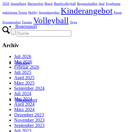
2020
Ausstellung
Barrierefrei
Beach
Beachvolleyball
Bogenschießen
deaf
Ergebnisse
Kinderangebot
gehörlosen Verein
Hobby
Jugendangebot
Kunst
Volleyball
Sportangebot
Turnier
Yoga
Bogensport
Archiv
Juli 2026
Mai 2026
Hockey
Februar 2026
Juli 2025
April 2025
März 2025
September 2024
Juli 2024
Mai 2024
Hundesport
April 2024
März 2024
Dezember 2023
November 2023
September 2023
Juli 2023