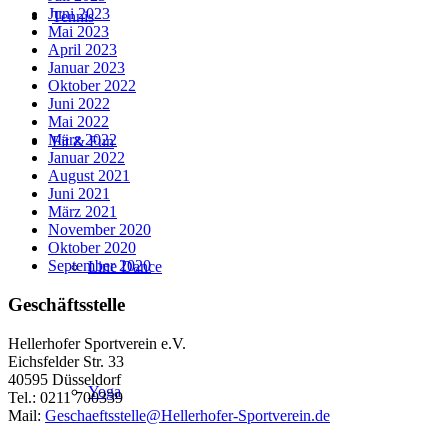
Juni 2023
Tennis
Mai 2023
April 2023
Januar 2023
Oktober 2022
Juni 2022
Mai 2022
März 2022
Fit & Fun
Januar 2022
August 2021
Juni 2021
März 2021
November 2020
Oktober 2020
September 2020
Line Dance
Geschäftsstelle
Hellerhofer Sportverein e.V.
Eichsfelder Str. 33
40595 Düsseldorf
Yoga
Tel.: 0211 700339
Mail:
Geschaeftsstelle@Hellerhofer-Sportverein.de